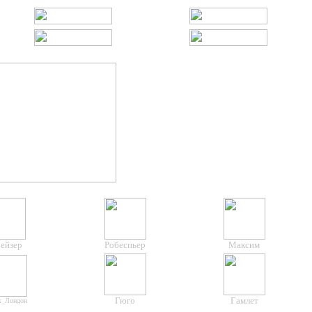
ейзер
Робеспьер
Максим
Гюго
Гамлет
к_Лондон