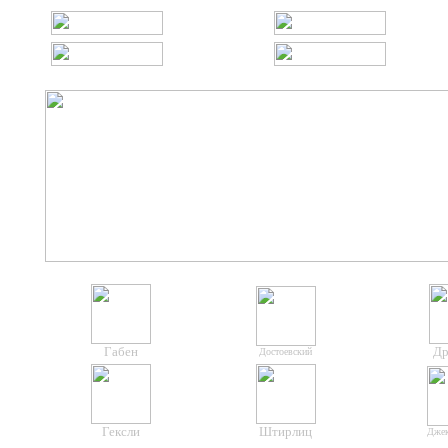
Габен
Др
Достоевский
Гексли
Штирлиц
Дже