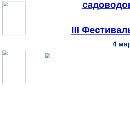
садоводов
III
Фестиваль
4
мар