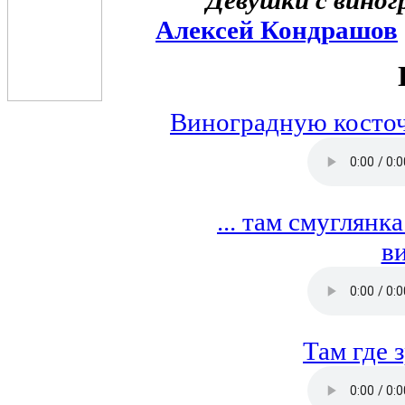
Алексей Кондрашов
Виноградную косточ
... там смуглянк
ви
Там где з