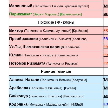
Малиновый
TA
(Талисман х Св.-ран. красный мускат)
Парижанка*
M
(Вера × Муромец) [Капелюшного]
Похожие ГФ - клоны
Виктор
PR
(Талисман х Кишмиш лучистый) [Крайнова]
Преображение
PR
(Талисман х Ризамат) [Крайнова]
Ух-Ты, Шамаханская царица
PR
[Крайнова]
Юлиан
PR
(Талисман х Ризамат) [Капелюшного]
Потомок Ризамата
PR
(Талисман х Ризамат)
Ранние тёмные
Алвика, Натали
TA
(Талисман х Велика) [Калугина]
Арабелла
TA
(Талисман х Ришелье) [Гусева]
Байконур
TA
(Талисман х Красотка) [Павловского]
Кодрянка
KO
(Молдова x Маршальский) [НИИВиВ]