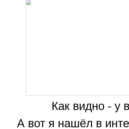
Как видно - у 
А вот я нашёл в инт