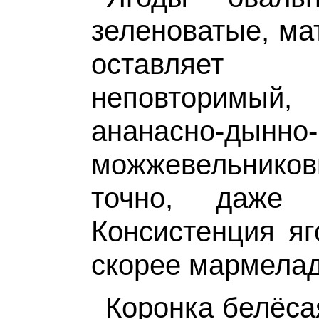
зеленоватые, ма
оставляет
неповторимы
ананасно-дынно-
можжевельнико
точно, даже 
Консистенция яг
скорее мармела
Коронка белёса