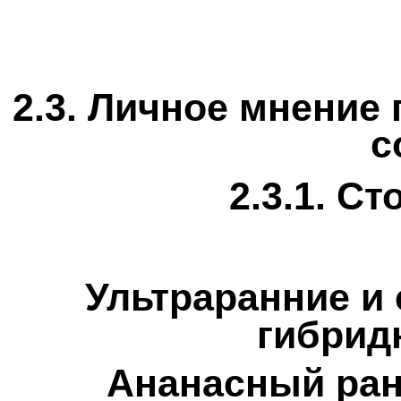
2.3.
Личное мнение 
с
2.3.1. С
Ультра
ранние
и 
гибри
Ананасный ран