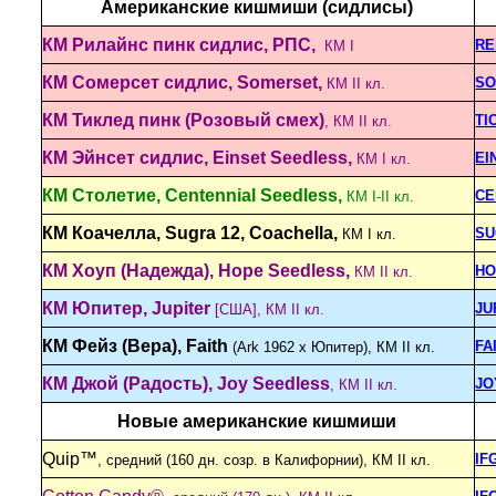
Американские кишмиши (сидлисы)
КМ Рилайнс пинк сидлис, РПС,
RE
КМ I
КМ Сомерсет сидлис, Somerset,
SO
КМ II кл.
КМ Тиклед пинк (Розовый смех)
TI
, КМ II кл.
КМ Эйнсет сидлис, Einset Seedless,
EI
КМ I кл.
КМ Столетие, Centennial Seedless,
CE
КМ I-II кл.
КМ Коачелла, Sugra 12, Coachella,
SU
КМ I кл.
КМ Хоуп (Надежда), Hope Seedless,
HO
КМ II кл.
КМ Юпитер, Jupiter
JU
[США], КМ II кл.
КМ Фейз (Вера), Faith
FA
(Ark 1962 х Юпитер), КМ II кл.
КМ Джой (Радость), Joy Seedless
JO
, КМ II кл.
Новые американские кишмиши
Quip™
IF
, средний (160 дн. созр. в Калифорнии), КМ II кл.