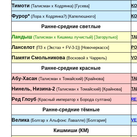
Тимоти
KO
(Талисман х Кодрянка) [Гусева]
Фурор*
KO
(Лора x Кодрянка?) [Капелюшного]
Ранне-средние светлые
Ландыш
TA
(Талисман х Кишмиш лучистый) [Загорулько]
Ланселот
PO
(ПЗ x (Экстаз + FV-3-1)) [Новочеркасск]
Памяти Смольникова
V
(Восковой х Чаррель)
Ранне-средние красные
Абу-Хасан
TA
(Талисман х Томайский) [Крайнова]
Нинель, Низина-2
TA
(Талисман x Томайский) [Крайнова]
Ред Глоуб
RE
(Красный император х Борода султана)
Ранне-средние тёмные
Велика
VE
(Болгар х Альфонс Лавалле) [Болгария]
Кишмиши (КМ)