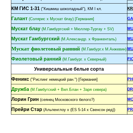
КМ ГИС 1-31
KR
("Кишмиш шоколадный"), КМ I кл.
Галант
GA
(Солярис x Мускат блау) [Германия]
Мускат блау
MU
(М.Гамбургский + Мюллер-Тургау + SV)
Мускат Гамбургский
MU
(М.Александр. х Франкенталь)
Мускат фиолетовый ранний
MU
(М.Гамбург.х М.Анжевин)
Фиолетовый ранний
FI
(М.Гамбург. х Северный)
Универсальные белые сорта
Феникс
PH
("Рислинг немецкий ран.") [Германия]
Дружба
DR
(М.Гамбугский + Вил.Блан + Заря севера)
Лорин Грин
MO
(сеянец Московского белого?)
Прейри Стар
PR
(Альпенглоу х (ES 5-14 x Свенсон ред))