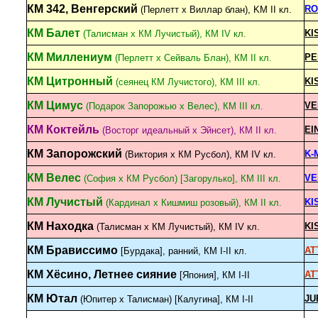
КМ 342, Венгерский
RO
(Перлетт х Виллар блан), KM II кл.
КМ Балет
KI
(Талисман x КМ Лучистый), КМ IV кл.
КМ Миллениум
PE
(Перлетт x Сейваль Блан), КМ II кл.
КМ Цитронный
KI
(сеянец КМ Лучистого), КМ III кл.
КМ Цимус
VE
(Подарок Запорожью х Велес), КМ III кл.
КМ Коктейль
EI
(Восторг идеальный х Эйнсет), КМ II кл.
КМ Запорожский
K-
(Виктория x КМ Русбол), КМ IV кл.
КМ Велес
VE
(София x КМ Русбол) [Загорулько], КМ III кл.
КМ Лучистый
KI
(Кардинал x Кишмиш розовый), КМ II кл.
КМ Находка
KI
(Талисман х КМ Лучистый), КМ IV кл.
КМ Брависсимо
AT
[Бурдака], ранний, КМ I-II кл.
КМ Хёсино, Летнее сияние
AT
[Япония], КМ I-II
КМ Ютал
JU
(Юпитер х Талисман) [Калугина], КМ I-II