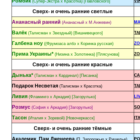
Ромбик
VI
(Супер-Экстра х Красотка) [Павловского]
Сверх- и очень ранние светлые
Ананасный ранний
MA
(Ананасный х М.Анжевин)
Валёк
TA
(Талисман х Звездный) [Вишнивецкого]
Галбена ноу
ZO
((Фрумоаса албэ x Коринка русская)
Прима Украины*
ZO
(Низина х Золотинка) [Плясунова]
Сверх- и очень ранние красные
Дынька*
CA
(Талисман х Кардинал) [Писанка]
Подарок Несветая
TA
(Талисман х Красотка)
Ливия
LI
(Фламинго х Аркадия) [Загорулько]
Розмус
SO
(София х Аркадия) [Загорулько]
Тасон
IT
(Италия x Зоревой) [Новочеркасск]
Сверх- и очень ранние тёмные
Академик, Пам.Дженеева
PO
(П. Запорожью х Ришелье)