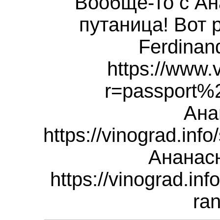
Вообще-то
с Ан
путаница! Вот 
Ferdinan
https://www.
r=passport%
Ана
https://vinograd.inf
Ананас
https://vinograd.inf
ran