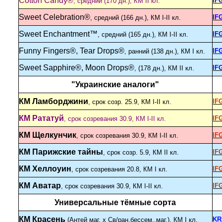
Cotton Candy®
IF
, средний (170 дн.), КМ II кл.
Sweet Celebration®
IF
, средний (166 дн.), КМ I-II кл.
Sweet Enchantment™
IF
, средний (165 дн.), КМ I-II кл.
Funny Fingers®, Tear Drops®
IF
, ранний (138 дн.), КМ I кл.
Sweet Sapphire®, Moon Drops®
IF
, (178 дн.), КМ II кл.
"Украинские аналоги"
КМ Ламборджини
IF
, срок созр. 25.9, КМ I-II кл.
КМ Рататуй
IF
, срок созревания 30.9, КМ I-II кл.
КМ Щелкунчик
IF
, срок созревания 30.9, КМ I-II кл.
КМ Парижские тайны
IF
, срок созр. 5.9, КМ II кл.
КМ Хеллоуин
IF
, срок созревания 20.8, КМ I кл.
КМ Аватар
IF
, срок созревания 30.9, КМ I-II кл.
Универсальные тёмные сорта
КМ Красень
KR
(Антей маг. х Св/ран.бессем..маг.), КМ I кл.