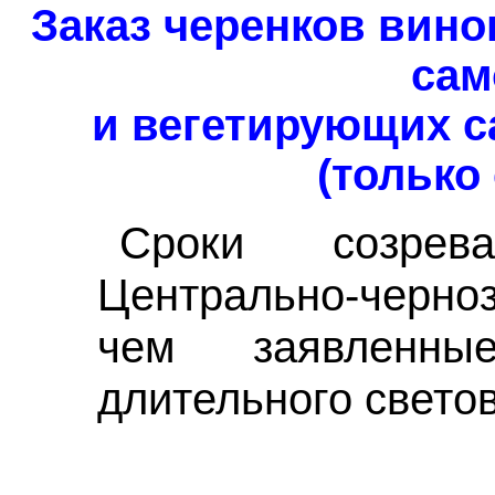
Заказ ч
еренков вино
сам
и вегетирующих с
(только
Срок
и
созрев
Центрально-черноз
чем заявленн
длительного светов