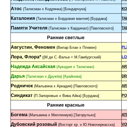
Атос
KO
(Талисман х Кодрянка) [Бондарчука]
Каталония
TA
(Талисман х Бордовая мантия) [Бурдака]
Памяти Учителя
TA
(Талисман х Кардинал) [Павловского]
Ранние светлые
Августин, Феномен
PL
(Вилар Блан х Плевен)
Лора, Флора*
LO
((М.де С.-Валье + М.Гамбургский)
Надежда Аксайская
AR
(Аркадия x Талисман)
Дарья
DR
(Талисман х Дружба) [Крайнова]
Родничок
AR
(Мальвина х Аркадия) [Павловского]
Синдикат
PO
(П.Запорожью x Вива Айка) [Бурдака]
Ранние красные
Богема
AT
(Мальвина х Миллениум) [Загорулько]
Дубовский розовый
VO
(Восторг кр. х Ю.Новочеркасска)