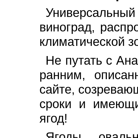
Универсальн
виноград, распр
климатической з
Не путать с Ан
ранним, описан
сайте, созреваю
сроки и имеющ
ягод!
Ягоды оваль