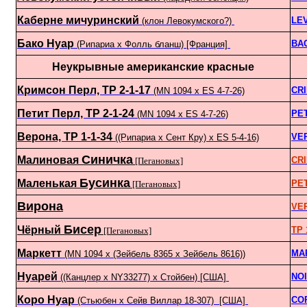
Каберне мичуринский
LE
(клон Левокумского?)
Бако Нуар
BA
(Рипариа х Фолль бланш) [Франция]
Неукрывные американские красные
Кримсон Перл, ТР 2-1-17
CR
(MN 1094 х ES 4-7-26)
Петит Перл, ТР 2-1-24
PE
(MN 1094 x ES 4-7-26)
Верона, ТР 1-1-34
VE
((Рипариа х Сент Кру) х ES 5-4-16)
Синичка
Малиновая
CR
[Пегановых]
Бусинка
Маленькая
PE
[Пегановых]
Вирона
VE
Бисер
Чёрный
TP 
[Пегановых]
Маркетт
MA
(MN 1094 х (Зейбель 8365 х Зейбель 8616))
Нуарей
NO
((Канцлер х NY33277) х Стойбен) [США]
Коро Нуар
CO
(Стьюбен x Сейв Виллар 18-307) [США]