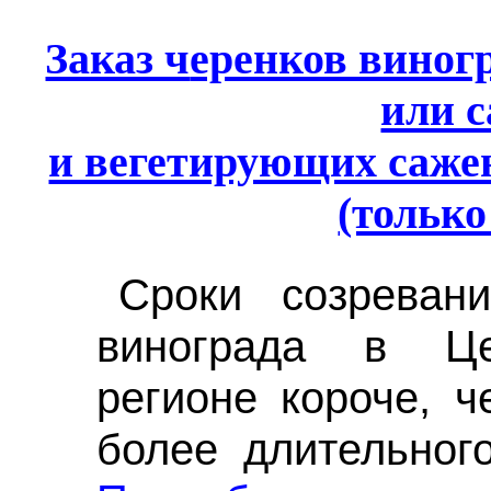
Заказ ч
еренков виногр
или 
и вегетирующих саже
(только
Срок
и
созревани
винограда
в Цент
регионе короче, ч
более длительного