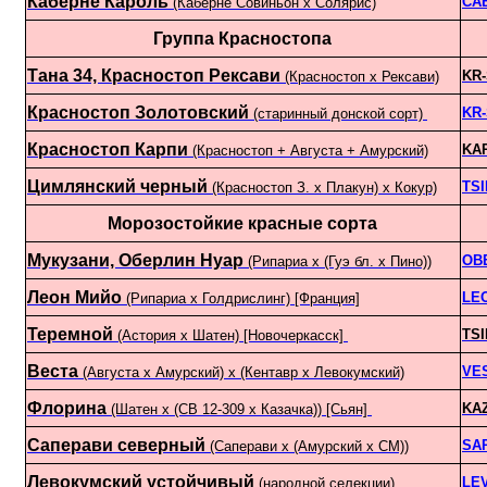
Каберне Кароль
CA
(Каберне Совиньон x Солярис)
Группа Красностопа
Тана 34, Красностоп Рексави
KR
(Красностоп х Рексави)
Красностоп Золотовский
KR
(старинный донской сорт)
Красностоп Карпи
KA
(Красностоп + Августа + Амурский)
Цимлянский черный
TSI
(Красностоп З. х Плакун) х Кокур)
Морозостойкие красные сорта
Мукузани, Оберлин Нуар
OB
(Рипариа х (Гуэ бл. х Пино))
Леон Мийо
LE
(Рипариа х Голдрислинг) [Франция]
Теремной
TSI
(Астория х Шатен) [Новочеркасск]
Веста
VE
(Августа х Амурский) х (Кентавр х Левокумский)
Флорина
KA
(Шатен х (СВ 12-309 х Казачка)) [Сьян]
Саперави северный
SA
(Саперави х (Амурский х СМ))
Левокумский устойчивый
LE
(народной селекции)