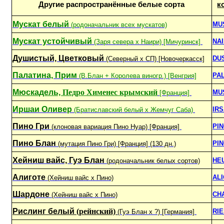
Другие распространённые белые сорта
к
Мускат белый
MU
(родоначальник всех мускатов)
Мускат устойчивый
NAI
(Заря севера х Наири) [Мичуринск]
Душистый, Цветковый
DU
(Северный х СП) [Новочеркасск]
Палатина, Прим
PA
(В.Блан + Королева виногр.) [Венгрия]
Мюскадель,
Педро Хименес крымский
MU
[Франция]
Иршаи Оливер
IRS
(Братиславский белый x Жемчуг Саба)
Пино Гри
PIN
(клоновая вариация Пино Нуар) [Франция]
Пино Блан
PI
(мутация Пино Гри) [Франция] (130 дн.)
Хейниш вайс, Гуэ Блан
HE
(родоначальник белых сортов)
Алиготе
AL
(Хейниш вайс х Пино)
Шардоне
CH
(Хейниш вайс х Пино)
Рислинг белый
(рейнский)
RI
(Гуэ Блан х ?) [Германия]