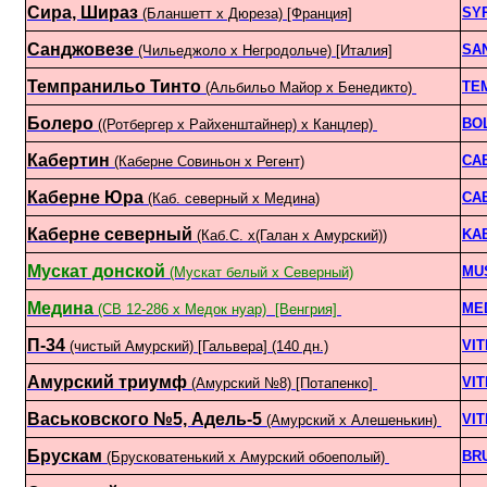
Сира, Шираз
SY
(Бланшетт x Дюреза) [Франция]
Санджовезе
SA
(Чильеджоло х Негродольче) [Италия]
Темпранильо Тинто
TE
(Альбильо Майор х Бенедикто)
Болеро
BO
((Ротбергер x Райхенштайнер) x Канцлер)
Кабертин
CA
(Каберне Совиньон х Регент)
Каберне Юра
CA
(Каб. северный x Медина)
Каберне северный
KA
(Каб.С. х(Галан х Амурский))
Мускат донской
MU
(Мускат белый х Северный)
Медина
ME
(СВ 12-286 х Медок нуар) [Венгрия]
П-34
VI
(чистый Амурский) [Гальвера] (140 дн.)
Амурский триумф
VI
(Амурский №8) [Потапенко]
Васьковского №5, Адель-5
VI
(Амурский х Алешенькин)
Брускам
BR
(Брусковатенький x Амурский обоеполый)