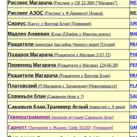
Рислинг Магарача
RI
(Рислинг х СВ 12-309) ["Магарач"]
Рислинг АЗОС
RI
(Рислинг х Ф.Джемете) [Анапа]
Сириус
SIR
(Бахус х Виллар Блан) [Германия]
Мадлен Анжевин
MA
(Блан Д'Амбре x Мадлен рояль)
Ркацители
RKA
(виноград бассейна Черного моря) [Грузия]
Подарок Магарача
PO
(Ркацители х Магарач 2-57-72)
Первенец Магарача
PE
(Ркацители х Магарач 124-66-39)
Ркацители Магарача
RK
(Ркацители х Виллар Блан)
Платовский
PL
(П.Магарача х Заладенде) [Новочеркасск]
Совиньон блан
SA
(Саваньен блан х ?)
Саваньен блан,Траминер белый
SA
(известен с X века)
Гевюрцтраминер
GE
(розовая мутация Саваньен блан)
Гарнетт
GA
(Зигерребе х Жоанес Сейв 16150), [Германия]