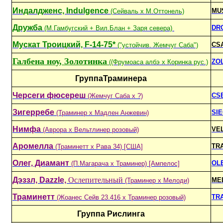
Индалдженс, Indulgence
MU
(Сейваль х М.Оттонель)
Дружба
DR
(М.Гамбугский + Вил.Блан + Заря севера)
Мускат Троицкий, F-14-75*
CS
("устойчив. Жемчуг Саба")
Галбена ноу, Золотинка
ZO
((Фрумоаса албэ x Коринка рус.)
ГруппаТраминера
Черсеги фюсереш
CS
(Жемчуг Саба x ?)
Зигерребе
SI
(Траминер х Мадлен Анжевин)
Нимфа
VE
(Аврора x Вельтлинер розовый)
Аромелла
TR
(Траминетт х Рава 34) [США]
Олег, Диамант
OL
(П.Магарача х Траминер) [Ампелос]
Дэззл, Dazzle,
Ослепительный
ME
(Траминер х Мелоди)
Траминетт
TR
(Жоанес Сейв 23.416 х Траминер розовый)
Группа Рислинга