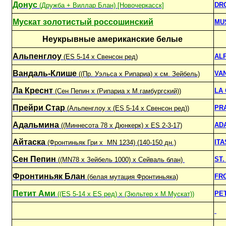
Донус
DR
(Дружба + Виллар Блан) [Новочеркасск]
Мускат золотистый россошинский
MU
Неукрывные американские белые
Альпенглоу
AL
(ES 5-14 x Свенсон ред)
Вандаль-Клише
VA
((Пр. Уэльса x Рипариа) x см. Зейбель)
Ла Креснт
LA
(Сен Пепин x (Рипариа x М.гамбургский))
Прейри Стар
PRA
(Альпенглоу х (ES 5-14 x Свенсон ред))
Адальмина
AD
((Mиннесота 78 x Дюнкерк) х ES 2-3-17)
Айтаска
IT
(Фронтиньяк Гри х MN 1234) (140-150 дн.)
Сен Пепин
ST.
((MN78 x Зейбель 1000) x Сейваль блан)
Фронтиньяк Блан
FR
(белая мутация Фронтиньяка)
Петит Ами
PET
((ES 5-14 х ES ред) х (Зюльтер х М.Мускат))