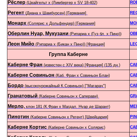
Рёслер
RO
(Цвайгельт х (Лимбергер х SV 18-402)
Регент
RE
(Диана х Шамбурсен) [Германия]
Монарх
MO
(Солярис х Дольфендер) [Германия]
Оберлин Нуар, Мукузани
OB
(Рипариа х (Гуэ бл. х Пино))
Леон Мийо
LE
(Рипариа х (Бикан х Пино)) [Франция]
Группа Каберне
Каберне Фран
CA
(известен с XIV века) [Франция] (135 дн.)
Каберне Совиньон
CA
(Каб. Фран x Совиньон Блан)
Бордо
CA
(высокоурожайный К.Совиньон) ["Магарач"]
Гранатовый
GR
(Каберне Совиньон x Саперави)
Мерло,
ME
клон 181 (К.Фран х Магдал. Нуар де Шарант)
Пинотин
PIN
(Каберне Совиньон х Регент) [Швейцария]
Каберне Кортис
CA
(Каберне Совиньон x Солярис)