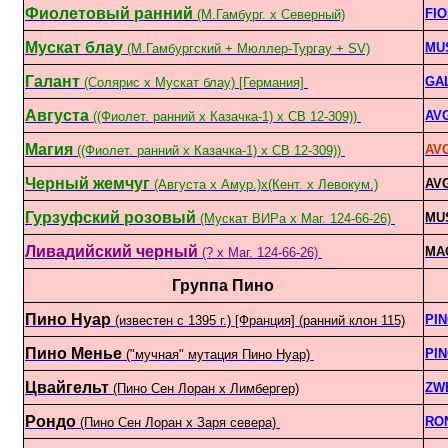
Фиолетовый ранний
FIO
(М.Гамбург. х Северный)
Мускат блау
MU
(М.Гамбургский + Мюллер-Тургау + SV)
Галант
GA
(Солярис x Мускат блау) [Германия]
Августа
AV
((Фиолет. ранний х Казачка-1) х СВ 12-309))
Магия
AV
((Фиолет. ранний х Казачка-1) х СВ 12-309))
Черный жемчуг
AV
(Августа х Амур.)х(Кент. х Левокум.)
Гурзуфский розовый
MU
(Мускат ВИРа х Маг. 124-66-26)
Ливадийский черный
MAG
(? х Маг. 124-66-26)
Группа Пино
Пино Нуар
PIN
(известен с 1395 г.) [Франция] (ранний клон 115)
Пино Менье
PI
("мучная" мутация Пино Нуар)
Цвайгельт
ZW
(Пино Сен Лоран х Лимбергер)
Рондо
RO
(Пино Сен Лоран х Заря севера)