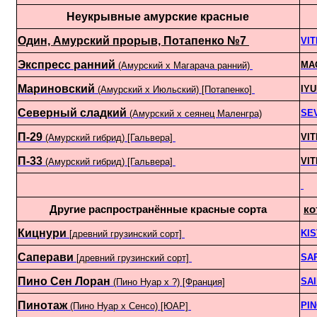
Неукрывные амурские красные
Один, Амурский прорыв, Потапенко №7
VI
Экспресс ранний
MA
(Амурский х Магарача ранний)
Мариновский
IYU
(Амурский х Июльский) [Потапенко]
Северный сладкий
SE
(Амурский х сеянец Маленгра)
П-29
VI
(Амурский гибрид) [Гальвера]
П-33
VI
(Амурский гибрид) [Гальвера]
Другие распространённые красные сорта
ко
Кицнури
KI
[древний грузинский сорт]
Саперави
SA
[древний грузинский сорт]
Пино Сен Лоран
SA
(Пино Нуар х ?) [Франция]
Пинотаж
PI
(Пино Нуар х Сенсо) [ЮАР]