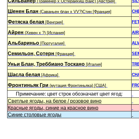
Сильванер
SI
(Траминер х Остерайхиш Вайс) [Австрия]
Шенен Блан
CH
(Саваньен блан х VV?)Стин [Франция]
Фетяска белая
FE
[Венгрия]
Айрен
AI
(Хевен х ?) [Испания]
Альбариньо
AL
[Португалия]
Семильон, Сотерн
SE
[Франция]
Уньи Блан, Треббиано Тоскано
TR
[Италия]
Шасла белая
CH
[Африка]
Фронтиньяк Гри
FR
(мутация Фронтиньяка) [США]
Примечание: цвет строк обозначает цвет ягод:
Светлые ягоды, на белое / розовое вино
Красные ягоды, синие на красное вино
Синие столовые ягоды