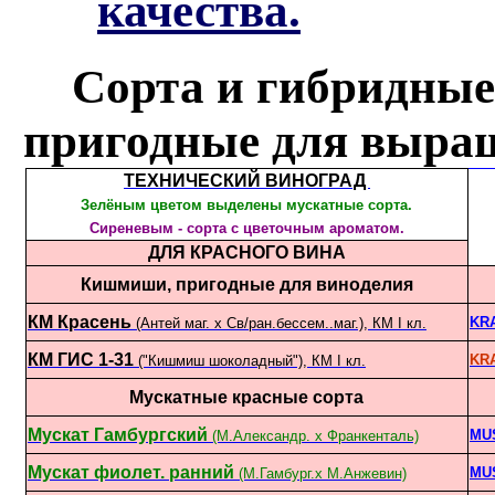
качества.
Сорта
и гибридны
е
пригодны
е
для выращ
ТЕХНИЧЕСКИЙ ВИНОГРАД
Зелёным цветом выделены мускатные сорта.
Сиреневым - сорта с цветочным ароматом.
ДЛЯ КРАСНОГО ВИНА
Кишмиши, пригодные для виноделия
КМ Красень
KR
(Антей маг. х Св/ран.бессем..маг.), КМ I кл.
КМ ГИС 1-31
KR
("Кишмиш шоколадный"), КМ I кл.
Мускатные красные сорта
Мускат Гамбургский
MU
(М.Александр. х Франкенталь)
Мускат фиолет. ранний
MUS
(М.Гамбург.х М.Анжевин)