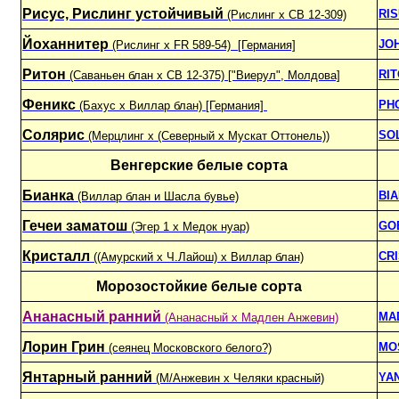
Рисус, Рислинг устойчивый
RI
(Рислинг х СВ 12-309)
Йоханнитер
JO
(Рислинг x FR 589-54) [Германия]
Ритон
RI
(Саваньен блан х СВ 12-375) ["Виерул", Молдова]
Феникс
PH
(Бахус x Виллар блан) [Германия]
Солярис
SO
(Мерцлинг x (Северный x Мускат Оттонель))
Венгерские белые сорта
Бианка
BI
(Виллар блан и Шасла бувье)
Гечеи заматош
GO
(Эгер 1 x Медок нуар)
Кристалл
CR
((Амурский x Ч.Лайош) x Виллар блан)
Морозостойкие белые сорта
Ананасный ранний
MA
(Ананасный х Мадлен Анжевин)
Лорин Грин
MO
(сеянец Московского белого?)
Янтарный ранний
YAN
(М/Анжевин х Челяки красный)