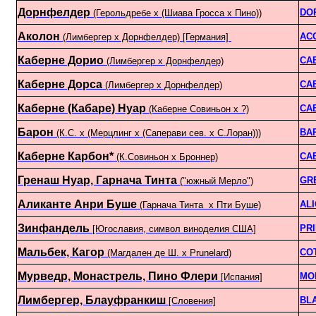
Дорнфелдер
DO
(Герольдребе х (Шиава Гросса х Пино))
Аколон
AC
(Лимбергер x Дорнфелдер) [Германия]
Каберне Дорио
CA
(Лимбергер x Дорнфелдер)
Каберне Дорса
CA
(Лимбергер x Дорнфелдер)
Каберне (Кабаре) Нуар
CA
(Каберне Совиньон x ?)
Барон
BA
(К.С. x (Мерцлинг x (Саперави сев. x С.Лоран)))
Каберне Карбон*
CA
(К.Совиньон x Броннер)
Гренаш Нуар, Гарнача Тинта
GR
("южный Мерло")
Аликанте Анри Буше
AL
(Гарнача Тинта х Пти Буше)
Зинфандель
PRI
[Югославия, символ виноделия США]
Мальбек, Кагор
CO
(Магдален де Ш. х Prunelard)
Мурведр, Монастрель, Пино Флери
MO
[Испания]
Лимбергер, Блауфранкиш
BL
[Словения]