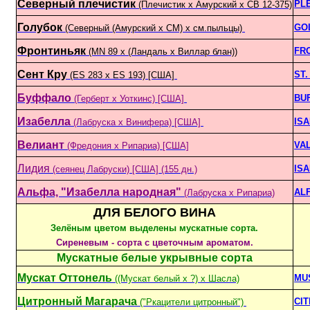
Северный плечистик
PL
(Плечистик х Амурский х СВ 12-375)
Голубок
GO
(Северный (Амурский х СМ) x см.пыльцы)
Фронтиньяк
FR
(MN 89 х (Ландаль x Виллар блан))
Сент Кру
ST.
(ES 283 x ES 193) [США]
Буффало
BU
(Герберт х Уоткинс) [США]
Изабелла
IS
(Лабруска x Винифера) [США]
Велиант
VA
(Фредония х Рипариа) [США]
Лидия
IS
(сеянец Лабруски) [США] (155 дн.)
Альфа, "Изабелла народная"
AL
(Лабруска x Рипариа)
ДЛЯ БЕЛОГО ВИНА
Зелёным цветом выделены мускатные сорта.
Сиреневым - сорта с цветочным ароматом.
Мускатные белые укрывные сорта
Мускат Оттонель
MU
((Мускат белый х ?) х Шасла)
Цитронный Магарача
CI
("Ркацители цитронный")