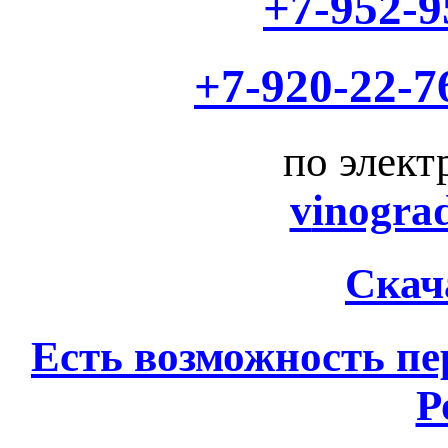
+7-952-9
+7-920-22-7
по элект
v
inogra
Скач
Есть возможность пе
Р