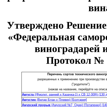
вин
Утверждено Решение
«Федеральная самор
виноградарей и
Протокол № 3
Перечень сортов технического виног
разрешенных к применению при производстве 
("родители")
(нажав на название, перейдёте на описа
Августа
((Фиолет. ранний х Казачка-1) х СВ 12-309)) (130 дн
Августин
(Вилар Блан х Плевен) [Болгария]
Амурский прорыв
(Амурский №7, Один) [Потапенко] (140 