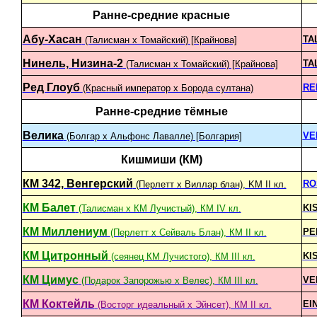
Ранне-средние красные
Абу-Хасан
TA
(Талисман х Томайский) [Крайнова]
Нинель, Низина-2
TA
(Талисман x Томайский) [Крайнова]
Ред Глоуб
RE
(Красный император х Борода султана)
Ранне-средние тёмные
Велика
VE
(Болгар х Альфонс Лавалле) [Болгария]
Кишмиши (КМ)
КМ 342, Венгерский
RO
(Перлетт х Виллар блан), KM II кл.
КМ Балет
KI
(Талисман x КМ Лучистый), КМ IV кл.
КМ Миллениум
PE
(Перлетт x Сейваль Блан), КМ II кл.
КМ Цитронный
KI
(сеянец КМ Лучистого), КМ III кл.
КМ Цимус
VE
(Подарок Запорожью х Велес), КМ III кл.
КМ Коктейль
EI
(Восторг идеальный х Эйнсет), КМ II кл.