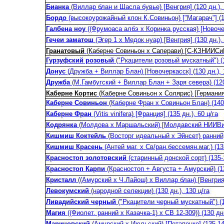
Бианка
(Виллар блан и Шасла бувье) [Венгрия] (120 дн.), 
Бордо
(высокоурожайный клон К.Совиньон) ["Магарач"] (14
Галбена ноу
((Фрумоаса албэ x Коринка русская) [Новоче
Гечеи заматош
(Эгер 1 x Медок нуар) [Венгрия] (130 дн.), 
Гранатовый
(Каберне Совиньон x Саперави) [С-КЗНИИСиВ] 
Гурзуфский розовый
("Ркацители розовый мускатный") (12
Донус
(Дружба + Виллар Блан) [Новочеркасск] (130 дн.), 
Дружба
(М.Гамбугский + Виллар Блан + Заря севера) (120 
Каберне Кортис
(Каберне Совиньон x Солярис) [Германия] 
Каберне Совиньон
(Каберне Фран x Совиньон Блан) (140-1
Каберне Фран
(Vitis vinifera) [Франция] (135 дн.), 60 ц/га
Кодрянка
(Молдова x Маршальский) [Молдавский НИИВ
Кишмиш Коктейль
(Восторг идеальный х Эйнсет) ранний,
Кишмиш Красень
(Антей маг. х Св/ран.бессемян.маг.) (135
Красностоп золотовский
(старинный донской сорт) (135-1
Красностоп Карпи
(Красностоп + Августа + Амурский) (13
Кристалл
((Амурский x Ч.Лайош) x Виллар блан) [Венгрия] 
Левокумский
(народной селекции) (130 дн.), 130 ц/га
Ливадийский черный
("Ркацители черный мускатный") (13
Магия
((Фиолет. ранний х Казачка-1) х СВ 12-309)) (130 дн.
Мариновский
(Амурский х Июльский) [Потапенко] (135-140