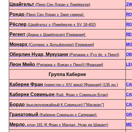
Цвайгельт
ZW
(Пино Сен Лоран х Лимбергер)
Рондо
RO
(Пино Сен Лоран х Заря севера)
Рёслер
RO
(Цвайгельт х (Лимбергер х SV 18-402)
Регент
RE
(Диана х Шамбурсен) [Германия]
Монарх
MO
(Солярис х Дольфендер) [Германия]
Оберлин Нуар, Мукузани
OB
(Рипариа х (Гуэ бл. х Пино))
Леон Мийо
LE
(Рипариа х (Бикан х Пино)) [Франция]
Группа Каберне
Каберне Фран
CA
(известен с XIV века) [Франция] (135 дн.)
Каберне Совиньон
CA
(Каб. Фран x Совиньон Блан)
Бордо
CA
(высокоурожайный К.Совиньон) ["Магарач"]
Гранатовый
GR
(Каберне Совиньон x Саперави)
Мерло,
ME
клон 181 (К.Фран х Магдал. Нуар де Шарант)