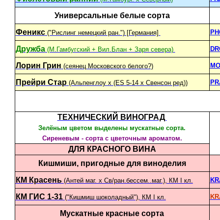
Универсальные белые сорта
Феникс
PH
("Рислинг немецкий ран.") [Германия]
Дружба
DR
(М.Гамбугский + Вил.Блан + Заря севера)
Лорин Грин
MO
(сеянец Московского белого?)
Прейри Стар
PR
(Альпенглоу х (ES 5-14 x Свенсон ред))
ТЕХНИЧЕСКИЙ ВИНОГРАД
Зелёным цветом выделены мускатные сорта.
Сиреневым - сорта с цветочным ароматом.
ДЛЯ КРАСНОГО ВИНА
Кишмиши, пригодные для виноделия
КМ Красень
KR
(Антей маг. х Св/ран.бессем..маг.), КМ I кл.
КМ ГИС 1-31
KR
("Кишмиш шоколадный"), КМ I кл.
Мускатные красные сорта