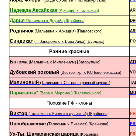
((М.де С.-Валье + М.Гамбургский)
Надежда Аксайская
AR
(Аркадия x Талисман)
Дарья
DR
(Талисман х Дружба) [Крайнова]
Родничок
AR
(Мальвина х Аркадия) [Павловского]
Синдикат
PO
(П.Запорожью x Вива Айка) [Бурдака]
Ранние красные
Богема
AT
(Мальвина х Миллениум) [Загорулько]
Дубовский розовый
VO
(Восторг кр. х Ю.Новочеркасска)
Малиновый
TA
(Талисман х Св.-ран. красный мускат)
Парижанка*
MU
(Вера × Муромец) [Капелюшного]
Похожие ГФ - клоны
Виктор
PR
(Талисман х Кишмиш лучистый) [Крайнова]
Преображение
PR
(Талисман х Ризамат) [Крайнова]
Ух-Ты, Шамаханская царица
PR
[Крайнова]