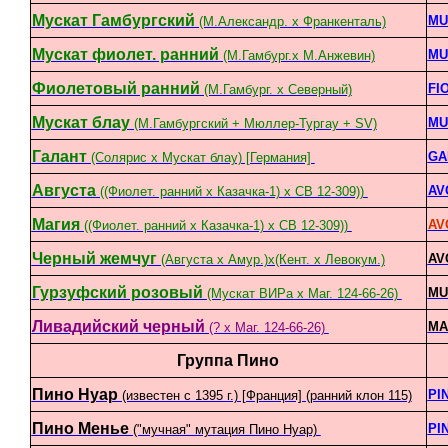
Мускат Гамбургский
MU
(М.Александр. х Франкенталь)
Мускат фиолет. ранний
MU
(М.Гамбург.х М.Анжевин)
Фиолетовый ранний
FI
(М.Гамбург. х Северный)
Мускат блау
MU
(М.Гамбургский + Мюллер-Тургау + SV)
Галант
GA
(Солярис x Мускат блау) [Германия]
Августа
AV
((Фиолет. ранний х Казачка-1) х СВ 12-309))
Магия
AV
((Фиолет. ранний х Казачка-1) х СВ 12-309))
Черный жемчуг
AV
(Августа х Амур.)х(Кент. х Левокум.)
Гурзуфский розовый
MU
(Мускат ВИРа х Маг. 124-66-26)
Ливадийский черный
MA
(? х Маг. 124-66-26)
Группа Пино
Пино Нуар
PI
(известен с 1395 г.) [Франция] (ранний клон 115)
Пино Менье
PI
("мучная" мутация Пино Нуар)