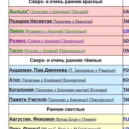
Сверх- и очень ранние красные
Дынька*
CA
(Талисман х Кардинал) [Писанка]
Подарок Несветая
TA
(Талисман х Красотка)
Ливия
LIV
(Фламинго х Аркадия) [Загорулько]
Розмус
SO
(София х Аркадия) [Загорулько]
Тасон
ITA
(Италия x Зоревой) [Новочеркасск]
Сверх- и очень ранние тёмные
Академик, Пам.Дженеева
PO
(П. Запорожью х Ришелье)
Атос
KO
(Талисман х Кодрянка) [Бондарчука]
Каталония
TA
(Талисман х Бордовая мантия) [Бурдака]
Памяти Учителя
TA
(Талисман х Кардинал) [Павловского]
Ранние светлые
Августин, Феномен
PL
(Вилар Блан х Плевен)
Лора, Флора*
LO