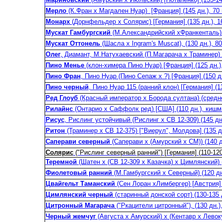
Мерло
(К.Фран х Магдален Нуар) [Франция] (145 дн.), 70 
Монарх
(Дорнфельдер х Солярис) [Германия] (135 дн.), 16
Мускат Гамбургский
(М.Александрийский хФранкенталь) (
Мускат Оттонель
(Шасла х Ingram's Muscat), (130 дн.), 80
Олег
, Диамант, М.Натухаевский (П.Магарача х Траминер) (
Пино Менье
(клон-химера Пино Нуар) [Франция] (125 дн.),
Пино Фран
, Пино Нуар (Пино Сепаж х ?) [Франция] (150 дн
Пино черный
, Пино Нуар 115 (ранний клон) [Германия] (13
Ред Глоуб
(Красный император х Борода султана) (средн
Рилайнс
(Онтарио x Саффолк ред) [США] (110 дн.), кишми
Рисус
, Рислинг устойчивый (Рислинг х СВ 12-309) (145 дн.
Ритон
(Траминер х СВ 12-375) ["Виерул", Молдова] (135 дн
Саперави северный
(Саперави х (Амурский х СМ)) (140 дн
Солярис
("Рислинг северный ранний") [Германия] (110-120 
Теремной
(Шатен х (СВ 12-309 х Казачка) х Цимлянский) (
Фиолетовый ранний
(М.Гамбургский х Северный) (120 дн.
Цвайгельт Таманский
(Сен Лоран хЛимбергер) [Австрия] (
Цимлянский черный
(старинный донской сорт) (130-135 д
Цитронный Магарача
("Ркацители цитронный"), (130 дн.),
Черный жемчуг
(Августа х Амурский) х (Кентавр х Левоку