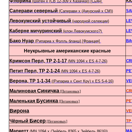
Флорина
KA
(Шатен х (СВ 12-309 х Казачка)) [Сьян]
Саперави северный
SA
(Саперави х (Амурский х СМ))
Левокумский устойчивый
LE
(народной селекции)
Каберне мичуринский
LE
(клон Левокумского?)
Бако Нуар
BA
(Рипариа х Фолль бланш) [Франция]
Неукрывные американские красные
Кримсон Перл, ТР 2-1-17
CR
(MN 1094 х ES 4-7-26)
Петит Перл, ТР 2-1-24
PE
(MN 1094 x ES 4-7-26)
Верона, ТР 1-1-34
VE
((Рипариа х Сент Кру) х ES 5-4-16)
Синичка
Малиновая
CR
[Пегановых]
Бусинка
Маленькая
PE
[Пегановых]
Вирона
VE
Бисер
Чёрный
TP 
[Пегановых]
Маркетт
MA
(MN 1094 х (Зейбель 8365 х Зейбель 8616))