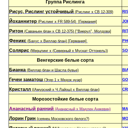
Группа Рислинга
Рисус, Рислинг устойчивый
RI
(Рислинг х СВ 12-309)
Йоханнитер
JO
(Рислинг x FR 589-54) [Германия]
Ритон
RI
(Саваньен блан х СВ 12-375) ["Виерул", Молдова]
Феникс
PH
(Бахус x Виллар блан) [Германия]
Солярис
SO
(Мерцлинг x (Северный x Мускат Оттонель))
Венгерские белые сорта
Бианка
BI
(Виллар блан и Шасла бувье)
Гечеи заматош
GO
(Эгер 1 x Медок нуар)
Кристалл
CR
((Амурский x Ч.Лайош) x Виллар блан)
Морозостойкие белые сорта
Ананасный ранний
MA
(Ананасный х Мадлен Анжевин)
Лорин Грин
MO
(сеянец Московского белого?)