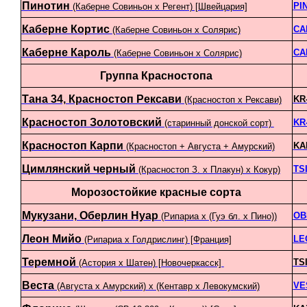
Пинотин
PI
(Каберне Совиньон х Регент) [Швейцария]
Каберне Кортис
CA
(Каберне Совиньон x Солярис)
Каберне Кароль
CA
(Каберне Совиньон x Солярис)
Группа Красностопа
Тана 34, Красностоп Рексави
KR
(Красностоп х Рексави)
Красностоп Золотовский
KR
(старинный донской сорт)
Красностоп Карпи
KA
(Красностоп + Августа + Амурский)
Цимлянский черный
TS
(Красностоп З. х Плакун) х Кокур)
Морозостойкие красные сорта
Мукузани, Оберлин Нуар
OB
(Рипариа х (Гуэ бл. х Пино))
Леон Мийо
LE
(Рипариа х Голдрислинг) [Франция]
Теремной
TS
(Астория х Шатен) [Новочеркасск]
Веста
VE
(Августа х Амурский) х (Кентавр х Левокумский)