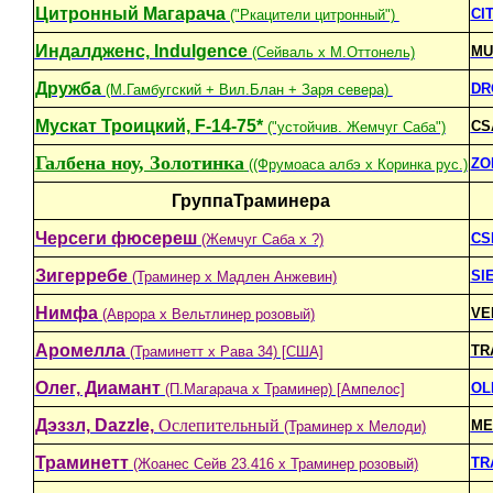
Цитронный Магарача
CI
("Ркацители цитронный")
Индалдженс, Indulgence
MU
(Сейваль х М.Оттонель)
Дружба
DR
(М.Гамбугский + Вил.Блан + Заря севера)
Мускат Троицкий, F-14-75*
CS
("устойчив. Жемчуг Саба")
Галбена ноу, Золотинка
ZO
((Фрумоаса албэ x Коринка рус.)
ГруппаТраминера
Черсеги фюсереш
CS
(Жемчуг Саба x ?)
Зигерребе
SI
(Траминер х Мадлен Анжевин)
Нимфа
VE
(Аврора x Вельтлинер розовый)
Аромелла
TR
(Траминетт х Рава 34) [США]
Олег, Диамант
OL
(П.Магарача х Траминер) [Ампелос]
Дэззл, Dazzle,
Ослепительный
ME
(Траминер х Мелоди)
Траминетт
TR
(Жоанес Сейв 23.416 х Траминер розовый)