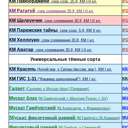
КМ Ламборджини
IF
, срок созр. 25.9, КМ I-II кл.
КМ Рататуй
IF
, срок созревания 30.9, КМ I-II кл.
КМ Щелкунчик
IF
, срок созревания 30.9, КМ I-II кл.
КМ Парижские тайны
IF
, срок созр. 5.9, КМ II кл.
КМ Хеллоуин
IF
, срок созревания 20.8, КМ I кл.
КМ Аватар
IF
, срок созревания 30.9, КМ I-II кл.
Универсальные тёмные сорта
КМ Красень
KR
(Антей маг. х Св/ран.бессем..маг.), КМ I кл.
КМ ГИС 1-31
KR
("Кишмиш шоколадный"), КМ I кл.
Галант
GA
(Солярис x Мускат блау) [Германия]
Мускат блау
MU
(М.Гамбургский + Мюллер-Тургау + SV)
Мускат Гамбургский
MU
(М.Александр. х Франкенталь)
Мускат фиолетовый ранний
MU
(М.Гамбург.х М.Анжевин)
Фиолетовый ранний
FI
(М.Гамбург. х Северный)