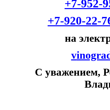
+7-952-9
+7-920-22-7
на элект
v
inogra
С уважением, 
Влад