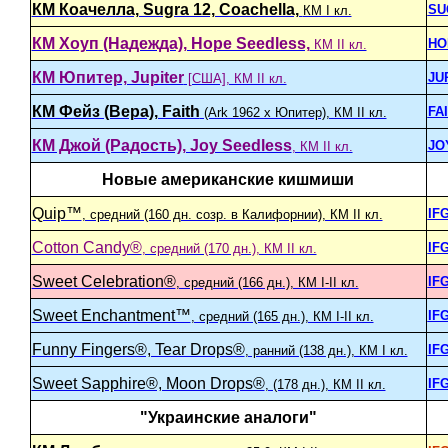
КМ Коачелла, Sugra 12, Coachella,
SU
КМ I кл.
КМ Хоуп (Надежда), Hope Seedless,
HO
КМ II кл.
КМ Юпитер, Jupiter
JU
[США], КМ II кл.
КМ Фейз (Вера), Faith
FA
(Ark 1962 х Юпитер), КМ II кл.
КМ Джой (Радость), Joy Seedless
JO
, КМ II кл.
Новые американские кишмиши
Quip™
IF
, средний (160 дн. созр. в Калифорнии), КМ II кл.
Cotton Candy®
IF
, средний (170 дн.), КМ II кл.
Sweet Celebration®
IF
, средний (166 дн.), КМ I-II кл.
Sweet Enchantment™
IF
, средний (165 дн.), КМ I-II кл.
Funny Fingers®, Tear Drops®
IF
, ранний (138 дн.), КМ I кл.
Sweet Sapphire®, Moon Drops®
IF
, (178 дн.), КМ II кл.
"Украинские аналоги"