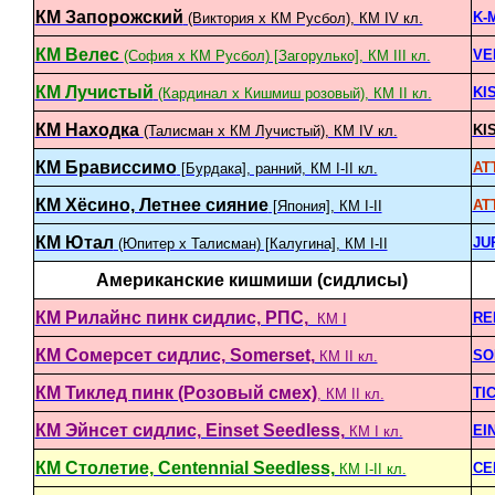
КМ Запорожский
K-
(Виктория x КМ Русбол), КМ IV кл.
КМ Велес
VE
(София x КМ Русбол) [Загорулько], КМ III кл.
КМ Лучистый
KI
(Кардинал x Кишмиш розовый), КМ II кл.
КМ Находка
KI
(Талисман х КМ Лучистый), КМ IV кл.
КМ Брависсимо
AT
[Бурдака], ранний, КМ I-II кл.
КМ Хёсино, Летнее сияние
AT
[Япония], КМ I-II
КМ Ютал
JU
(Юпитер х Талисман) [Калугина], КМ I-II
Американские кишмиши (сидлисы)
КМ Рилайнс пинк сидлис, РПС,
RE
КМ I
КМ Сомерсет сидлис, Somerset,
SO
КМ II кл.
КМ Тиклед пинк (Розовый смех)
TI
, КМ II кл.
КМ Эйнсет сидлис, Einset Seedless,
EI
КМ I кл.
КМ Столетие, Centennial Seedless,
CE
КМ I-II кл.