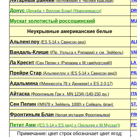
Янтарный ранний
YA
(М/Анжевин х Челяки красный)
Донус
DR
(Дружба + Виллар Блан) [Новочеркасск]
Мускат золотистый россошинский
MU
Неукрывные американские белые
Альпенглоу
AL
(ES 5-14 x Свенсон ред)
Вандаль-Клише
VA
((Пр. Уэльса x Рипариа) x см. Зейбель)
Ла Креснт
LA
(Сен Пепин x (Рипариа x М.гамбургский))
Прейри Стар
PR
(Альпенглоу х (ES 5-14 x Свенсон ред))
Адальмина
AD
((Mиннесота 78 x Дюнкерк) х ES 2-3-17)
Айтаска
IT
(Фронтиньяк Гри х MN 1234) (140-150 дн.)
Сен Пепин
ST
((MN78 x Зейбель 1000) x Сейваль блан)
Фронтиньяк Блан
FR
(белая мутация Фронтиньяка)
Петит Ами
PE
((ES 5-14 х ES ред) х (Зюльтер х М.Мускат))
Примечание: цвет строк обозначает цвет ягод: