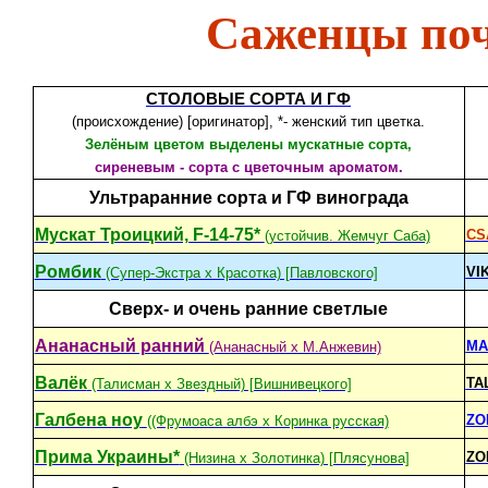
Саженцы поч
СТОЛОВЫЕ СОРТА И ГФ
(происхождение) [оригинатор], *- женский тип цветка.
Зелёным цветом выделены мускатные сорта,
сиреневым - сорта с цветочным ароматом.
Ультраранние сорта и ГФ винограда
Мускат Троицкий, F-14-75*
CS
(устойчив. Жемчуг Саба)
Ромбик
VI
(Супер-Экстра х Красотка) [Павловского]
Сверх- и очень ранние светлые
Ананасный ранний
MA
(Ананасный х М.Анжевин)
Валёк
TA
(Талисман х Звездный) [Вишнивецкого]
Галбена ноу
ZO
((Фрумоаса албэ x Коринка русская)
Прима Украины*
ZO
(Низина х Золотинка) [Плясунова]