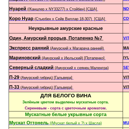
Нуарей
NO
((Канцлер х NY33277) х Стойбен) [США]
Коро Нуар
CO
(Стьюбен x Сейв Виллар 18-307) [США]
Неукрывные амурские красные
Один, Амурский прорыв, Потапенко №7
VI
Экспресс ранний
MA
(Амурский х Магарача ранний)
Мариновский
IY
(Амурский х Июльский) [Потапенко]
Северный сладкий
SE
(Амурский х сеянец Маленгра)
П-29
VI
(Амурский гибрид) [Гальвера]
П-33
VI
(Амурский гибрид) [Гальвера]
ДЛЯ БЕЛОГО ВИНА
Зелёным цветом выделены мускатные сорта.
Сиреневым - сорта с цветочным ароматом.
Мускатные белые укрывные сорта
Мускат Оттонель
MU
((Мускат белый х ?) х Шасла)